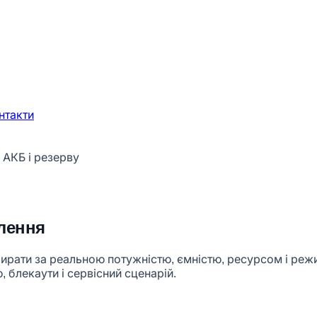
нтакти
 АКБ і резерву
влення
ідбирати за реальною потужністю, ємністю, ресурсом і р
, блекаути і сервісний сценарій.