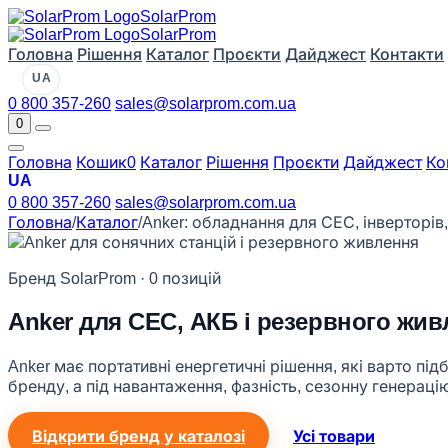
Solar
Prom
Solar
Prom
Головна
Рішення
Каталог
Проєкти
Дайджест
Контакти
UA
0 800 357-260
sales@solarprom.com.ua
0
Головна
Кошик
0
Каталог
Рішення
Проєкти
Дайджест
Ко
UA
0 800 357-260
sales@solarprom.com.ua
Головна
/
Каталог
/
Anker: обладнання для СЕС, інверторів,
Бренд SolarProm · 0 позицій
Anker для СЕС, АКБ і резервного жи
Anker має портативні енергетичні рішення, які варто п
бренду, а під навантаження, фазність, сезонну генерацію
Відкрити бренд у каталозі
Усі товари