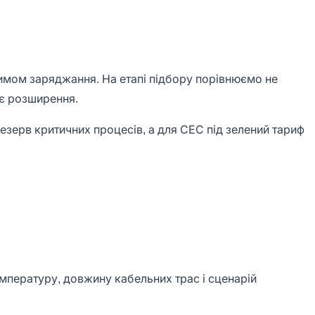
ежимом заряджання. На етапі підбору порівнюємо не
нє розширення.
резерв критичних процесів, а для СЕС під зелений тариф
емпературу, довжину кабельних трас і сценарій