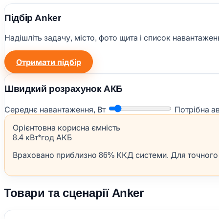
Підбір Anker
Надішліть задачу, місто, фото щита і список навантаж
Отримати підбір
Швидкий розрахунок АКБ
Середнє навантаження, Вт
Потрібна а
Орієнтовна корисна ємність
8.4 кВт*год АКБ
Враховано приблизно 86% ККД системи. Для точного р
Товари та сценарії Anker