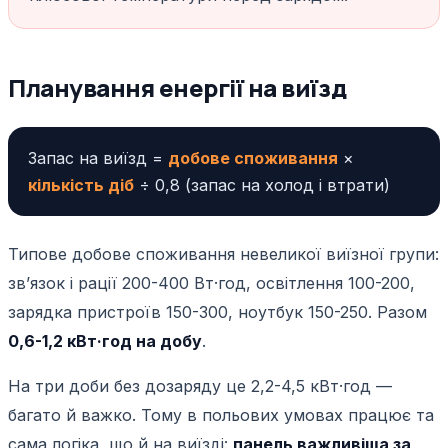
Планування енергії на виїзд
Запас на виїзд =
добове споживання
×
кількість діб
÷ 0,8 (запас на холод і втрати)
Типове добове споживання невеликої виїзної групи:
звʼязок і рації 200-400 Вт·год, освітлення 100-200,
зарядка пристроїв 150-300, ноутбук 150-250. Разом
0,6-1,2 кВт·год на добу
.
На три доби без дозаряду це 2,2-4,5 кВт·год —
багато й важко. Тому в польових умовах працює та
сама логіка, що й на виїзді:
панель важливіша за