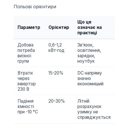
Польові орієнтири
Що це
Параметр
Орієнтир
означає на
практиці
Добова
0,6-1,2
Звʼязок,
потреба
кВт·год
освітлення,
виїзної
зарядки,
групи
ноутбук
Втрати
15-20%
DC напряму
через
значно
інвертор
економніший
230 В
Падіння
20-30%
Літній
ємності
розрахунок
при -10 °C
узимку не
справджується