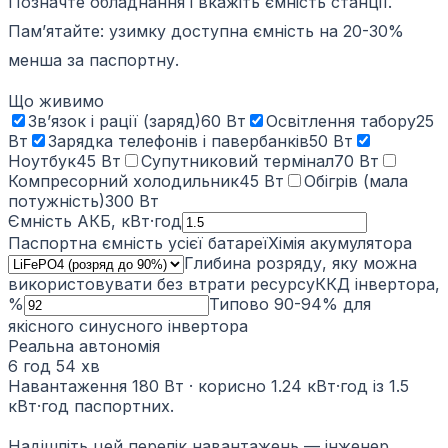
Позначте обладнання і вкажіть ємність станції.
Памʼятайте: узимку доступна ємність на 20-30%
менша за паспортну.
Що живимо
Звʼязок і рації (заряд)
60 Вт
Освітлення табору
25
Вт
Зарядка телефонів і павербанків
50 Вт
Ноутбук
45 Вт
Супутниковий термінал
70 Вт
Компресорний холодильник
45 Вт
Обігрів (мала
потужність)
300 Вт
Ємність АКБ, кВт·год
Паспортна ємність усієї батареї
Хімія акумулятора
Глибина розряду, яку можна
використовувати без втрати ресурсу
ККД інвертора,
%
Типово 90-94% для
якісного синусного інвертора
Реальна автономія
6 год 54 хв
Навантаження 180 Вт · корисно 1.24 кВт·год із 1.5
кВт·год паспортних.
Надішліть цей перелік навантажень — інженер