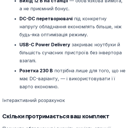
Вихід 12 В на станції
— обовʼязкова вимога,
а не приємний бонус.
DC-DC перетворювачі
під конкретну
напругу обладнання економлять більше, ніж
будь-яка оптимізація режиму.
USB-C Power Delivery
закриває ноутбуки й
більшість сучасних пристроїв без інвертора
взагалі.
Розетка 230 В
потрібна лише для того, що не
має DC-варіанту, — і використовувати її
варто економно.
Інтерактивний розрахунок
Скільки протримається ваш комплект