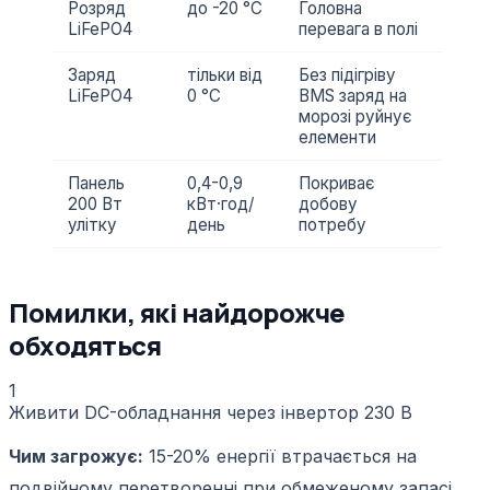
Розряд
до -20 °C
Головна
LiFePO4
перевага в полі
Заряд
тільки від
Без підігріву
LiFePO4
0 °C
BMS заряд на
морозі руйнує
елементи
Панель
0,4-0,9
Покриває
200 Вт
кВт·год/
добову
улітку
день
потребу
Помилки, які найдорожче
обходяться
1
Живити DC-обладнання через інвертор 230 В
Чим загрожує:
15-20% енергії втрачається на
подвійному перетворенні при обмеженому запасі.