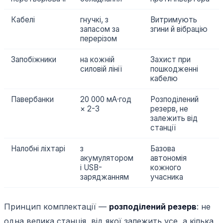
Кабелі
гнучкі, з
Витримують
запасом за
згини й вібрацію
перерізом
Запобіжники
на кожній
Захист при
силовій лінії
пошкодженні
кабелю
Павербанки
20 000 мА·год
Розподілений
× 2-3
резерв, не
залежить від
станції
Налобні ліхтарі
з
Базова
акумулятором
автономія
і USB-
кожного
заряджанням
учасника
Принцип комплектації —
розподілений резерв
: не
одна велика станція, від якої залежить усе, а кілька