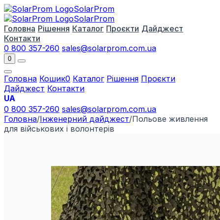
Solar
Prom
Solar
Prom
Головна
Рішення
Каталог
Проєкти
Дайджест
Контакти
0 800 357-260
sales@solarprom.com.ua
0
Головна
Кошик
0
Каталог
Рішення
Проєкти
Дайджест
Контакти
UA
0 800 357-260
sales@solarprom.com.ua
Головна
/
Інженерний дайджест
/
Польове живлення
для військових і волонтерів