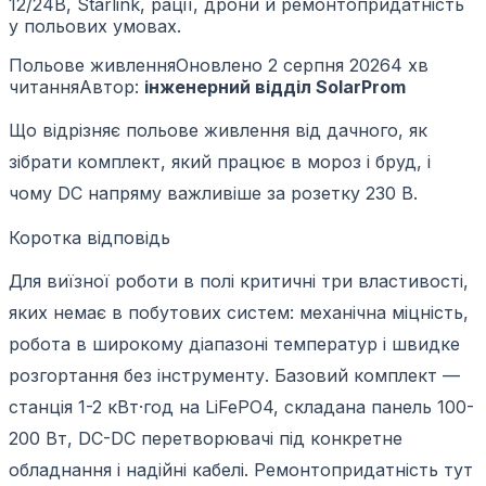
12/24В, Starlink, рації, дрони й ремонтопридатність
у польових умовах.
Польове живлення
Оновлено
2 серпня 2026
4 хв
читання
Автор:
інженерний відділ SolarProm
Що відрізняє польове живлення від дачного, як
зібрати комплект, який працює в мороз і бруд, і
чому DC напряму важливіше за розетку 230 В.
Коротка відповідь
Для виїзної роботи в полі критичні три властивості,
яких немає в побутових систем: механічна міцність,
робота в широкому діапазоні температур і швидке
розгортання без інструменту. Базовий комплект —
станція 1-2 кВт·год на LiFePO4, складана панель 100-
200 Вт, DC-DC перетворювачі під конкретне
обладнання і надійні кабелі. Ремонтопридатність тут