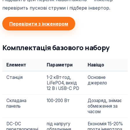
перевірить пускові струми і підбере інвертор.
Перевірити з інженером
Комплектація базового набору
Елемент
Параметри
Навіщо
Станція
1-2 кВт·год,
Основне
LiFePO4, вихід
джерело
12 В і USB-C PD
Складана
100-200 Вт
Дозаряд, знімає
панель
обмеження за
часом
DC-DC
під напругу
Економія 15-20%
перетворювачі
обладнання
проти інвертора