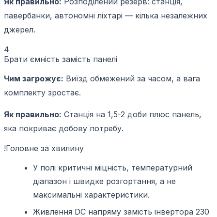
Як правильно:
Розподілений резерв: станція,
павербанки, автономні ліхтарі — кілька незалежних
джерел.
4
Брати ємність замість панелі
Чим загрожує:
Виїзд обмежений за часом, а вага
комплекту зростає.
Як правильно:
Станція на 1,5-2 доби плюс панель,
яка покриває добову потребу.
!
Головне за хвилину
У полі критичні міцність, температурний
діапазон і швидке розгортання, а не
максимальні характеристики.
Живлення DC напряму замість інвертора 230