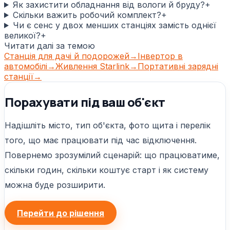
Як захистити обладнання від вологи й бруду?
+
Скільки важить робочий комплект?
+
Чи є сенс у двох менших станціях замість однієї
великої?
+
Читати далі за темою
Станція для дачі й подорожей
→
Інвертор в
автомобілі
→
Живлення Starlink
→
Портативні зарядні
станції
→
Порахувати під ваш об'єкт
Надішліть місто, тип об'єкта, фото щита і перелік
того, що має працювати під час відключення.
Повернемо зрозумілий сценарій: що працюватиме,
скільки годин, скільки коштує старт і як систему
можна буде розширити.
Перейти до рішення