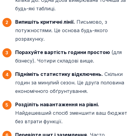
кілька діб. Одна доба вимірювань точніша за
будь-які таблиці.
Випишіть критичні лінії.
Письмово, з
потужностями. Це основа будь-якого
розрахунку.
Порахуйте вартість години простою
(для
бізнесу). Чотири складові вище.
Підніміть статистику відключень.
Скільки
годин за минулий сезон. Це друга половина
економічного обґрунтування.
Розділіть навантаження на рівні.
Найдешевший спосіб зменшити ваш бюджет
без втрати функції.
Перевірте щит і заземлення.
Часто