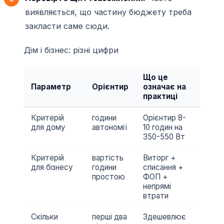
виявляється, що частину бюджету треба
закласти саме сюди.
Дім і бізнес: різні цифри
Що це
Параметр
Орієнтир
означає на
практиці
Критерій
години
Орієнтир 8-
для дому
автономії
10 годин на
350-550 Вт
Критерій
вартість
Виторг +
для бізнесу
години
списання +
простою
ФОП +
непрямі
втрати
Скільки
перші два
Здешевлює