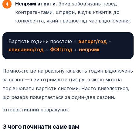
Непрямі втрати.
Зрив зобовʼязань перед
контрагентами, штрафи, відтік клієнтів до
конкурента, який працює під час відключення.
Вартість години простою =
виторг/год
+
списання/год
+
ФОП/год
+
непрямі
Помножте це на реальну кількість годин відключень
за сезон — і ви отримаєте цифру, з якою можна
порівнювати вартість системи. Часто виявляється,
що резерв повертається за один-два сезони.
Інтерактивний розрахунок
З чого починати саме вам