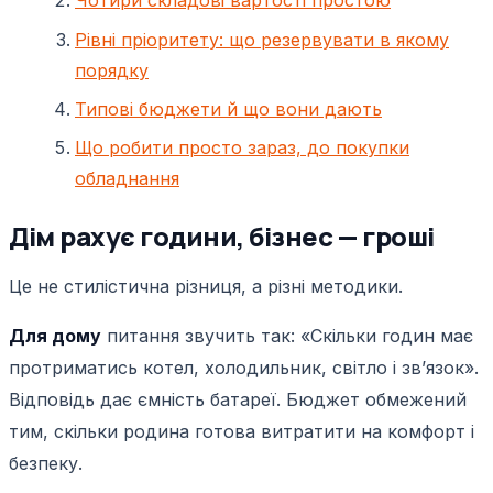
Чотири складові вартості простою
Рівні пріоритету: що резервувати в якому
порядку
Типові бюджети й що вони дають
Що робити просто зараз, до покупки
обладнання
Дім рахує години, бізнес — гроші
Це не стилістична різниця, а різні методики.
Для дому
питання звучить так: «Скільки годин має
протриматись котел, холодильник, світло і звʼязок».
Відповідь дає ємність батареї. Бюджет обмежений
тим, скільки родина готова витратити на комфорт і
безпеку.