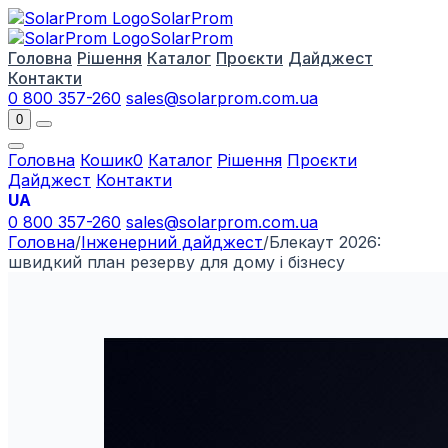
Solar
Prom
Solar
Prom
Головна
Рішення
Каталог
Проєкти
Дайджест
Контакти
0 800 357-260
sales@solarprom.com.ua
0
Головна
Кошик
0
Каталог
Рішення
Проєкти
Дайджест
Контакти
UA
0 800 357-260
sales@solarprom.com.ua
Головна
/
Інженерний дайджест
/
Блекаут 2026:
швидкий план резерву для дому і бізнесу