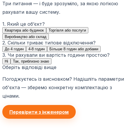
Три питання — і буде зрозуміло, за якою логікою
рахувати вашу систему.
1. Який це обʼєкт?
Квартира або будинок
Торгівля або послуги
Виробництво або склад
2. Скільки триває типове відключення?
До 4 годин
4-8 годин
Більше 8 годин або добами
3. Чи рахували ви вартість години простою?
Ні
Так, приблизно знаю
Оберіть відповіді вище
Погоджуєтесь із висновком? Надішліть параметри
об'єкта — зберемо конкретну комплектацію з
цінами.
Перевірити з інженером