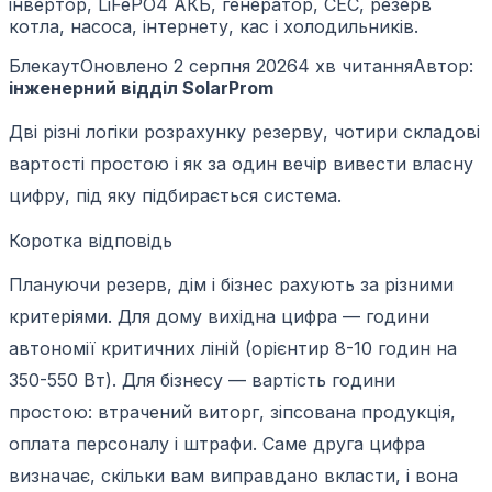
інвертор, LiFePO4 АКБ, генератор, СЕС, резерв
котла, насоса, інтернету, кас і холодильників.
Блекаут
Оновлено
2 серпня 2026
4 хв читання
Автор:
інженерний відділ SolarProm
Дві різні логіки розрахунку резерву, чотири складові
вартості простою і як за один вечір вивести власну
цифру, під яку підбирається система.
Коротка відповідь
Плануючи резерв, дім і бізнес рахують за різними
критеріями. Для дому вихідна цифра — години
автономії критичних ліній (орієнтир 8-10 годин на
350-550 Вт). Для бізнесу — вартість години
простою: втрачений виторг, зіпсована продукція,
оплата персоналу і штрафи. Саме друга цифра
визначає, скільки вам виправдано вкласти, і вона