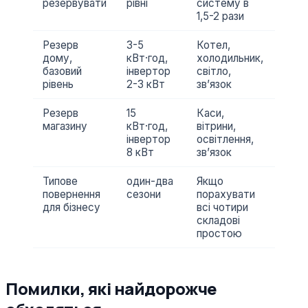
резервувати
рівні
систему в
1,5-2 рази
Резерв
3-5
Котел,
дому,
кВт·год,
холодильник,
базовий
інвертор
світло,
рівень
2-3 кВт
звʼязок
Резерв
15
Каси,
магазину
кВт·год,
вітрини,
інвертор
освітлення,
8 кВт
звʼязок
Типове
один-два
Якщо
повернення
сезони
порахувати
для бізнесу
всі чотири
складові
простою
Помилки, які найдорожче